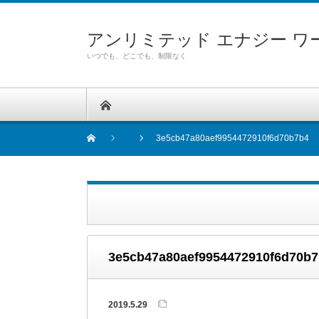
アンリミテッド エナジー ワ
いつでも、どこでも、制限なく
3e5cb47a80aef9954472910f6d70b7b4
3e5cb47a80aef9954472910f6d70b
2019.5.29