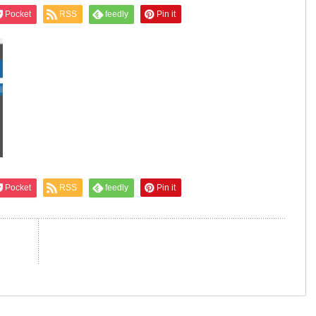
Pocket
RSS
feedly
Pin it
Pocket
RSS
feedly
Pin it