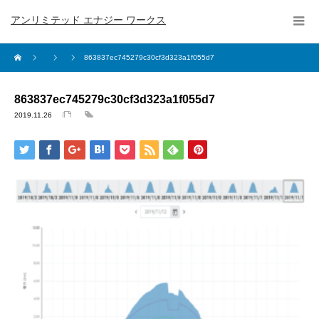
アンリミテッド エナジー ワークス
863837ec745279c30cf3d323a1f055d7
863837ec745279c30cf3d323a1f055d7
2019.11.26