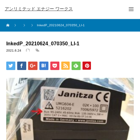
アンリミテッド エナジー ワークス
InkedP_20210624_070350_LI-1
InkedP_20210624_070350_LI-1
2021.6.24